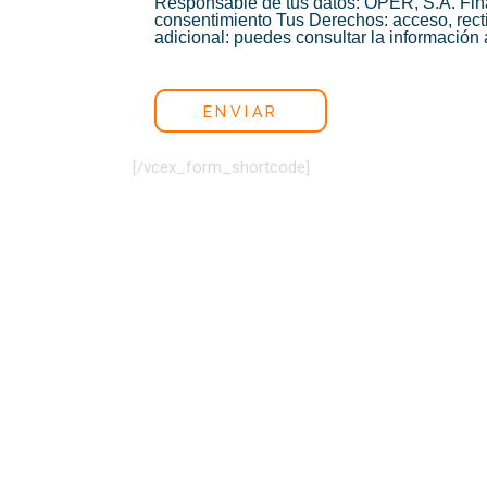
Responsable de tus datos: OPER, S.A.
Fin
consentimiento
Tus Derechos: acceso, rectif
adicional: puedes consultar la información 
ENVIAR
[/vcex_form_shortcode]