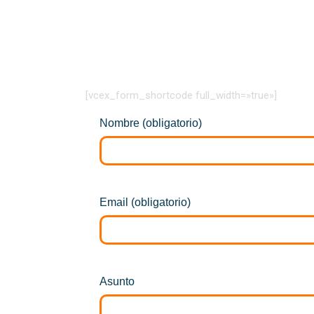
[vcex_form_shortcode full_width=»true»]
Nombre (obligatorio)
Email (obligatorio)
Asunto