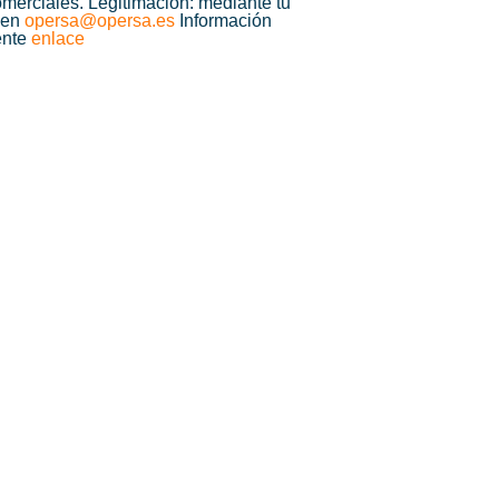
omerciales.
Legitimación: mediante tu
s en
opersa@opersa.es
Información
iente
enlace