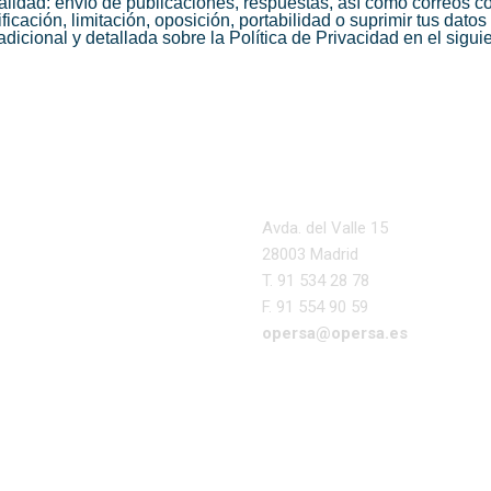
alidad: envío de publicaciones, respuestas, así como correos c
icación, limitación, oposición, portabilidad o suprimir tus dato
adicional y detallada sobre la Política de Privacidad en el sigu
Avda. del Valle 15
28003 Madrid
T. 91 534 28 78
F. 91 554 90 59
opersa@opersa.es