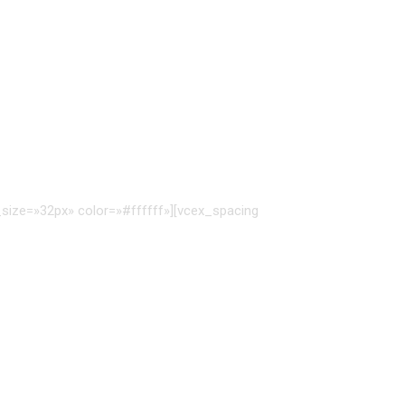
ize=»32px» color=»#ffffff»][vcex_spacing